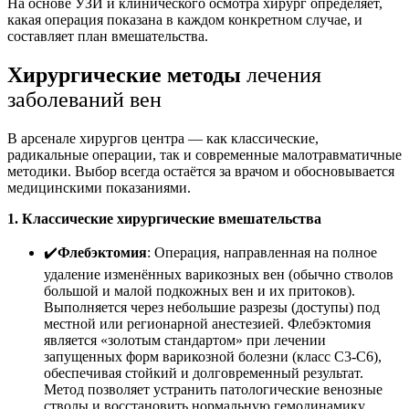
На основе УЗИ и клинического осмотра хирург определяет,
какая операция показана в каждом конкретном случае, и
составляет план вмешательства.
Хирургические методы
лечения
заболеваний вен
В арсенале хирургов центра — как классические,
радикальные операции, так и современные малотравматичные
методики. Выбор всегда остаётся за врачом и обосновывается
медицинскими показаниями.
1. Классические хирургические вмешательства
✔️
Флебэктомия
: Операция, направленная на полное
удаление изменённых варикозных вен (обычно стволов
большой и малой подкожных вен и их притоков).
Выполняется через небольшие разрезы (доступы) под
местной или регионарной анестезией. Флебэктомия
является «золотым стандартом» при лечении
запущенных форм варикозной болезни (класс С3-С6),
обеспечивая стойкий и долговременный результат.
Метод позволяет устранить патологические венозные
стволы и восстановить нормальную гемодинамику.