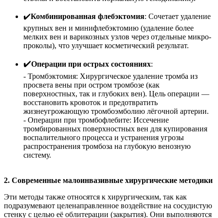
✔️
Комбинированная флебэктомия
: Сочетает удаление
крупных вен и минифлебэктомию (удаление более
мелких вен и варикозных узлов через отдельные микро-
проколы), что улучшает косметический результат.
✔️
Операции при острых состояниях
:
- Тромбэктомия: Хирургическое удаление тромба из
просвета вены при остром тромбозе (как
поверхностных, так и глубоких вен). Цель операции —
восстановить кровоток и предотвратить
жизнеугрожающую тромбоэмболию лёгочной артерии.
- Операции при тромбофлебите: Иссечение
тромбированных поверхностных вен для купирования
воспалительного процесса и устранения угрозы
распространения тромбоза на глубокую венозную
систему.
2. Современные малоинвазивные хирургические методики
Эти методы также относятся к хирургическим, так как
подразумевают целенаправленное воздействие на сосудистую
стенку с целью её облитерации (закрытия). Они выполняются