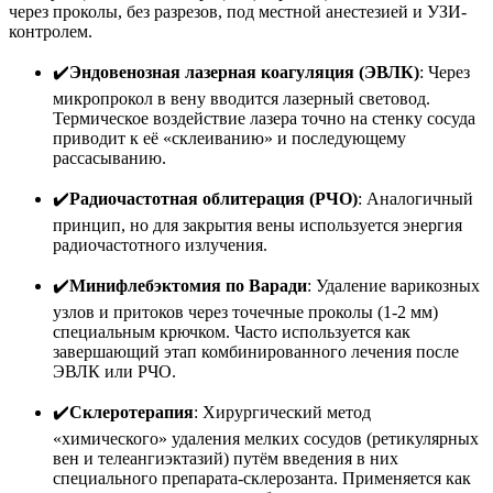
через проколы, без разрезов, под местной анестезией и УЗИ-
контролем.
✔️
Эндовенозная лазерная коагуляция (ЭВЛК)
: Через
микропрокол в вену вводится лазерный световод.
Термическое воздействие лазера точно на стенку сосуда
приводит к её «склеиванию» и последующему
рассасыванию.
✔️
Радиочастотная облитерация (РЧО)
: Аналогичный
принцип, но для закрытия вены используется энергия
радиочастотного излучения.
✔️
Минифлебэктомия по Варади
: Удаление варикозных
узлов и притоков через точечные проколы (1-2 мм)
специальным крючком. Часто используется как
завершающий этап комбинированного лечения после
ЭВЛК или РЧО.
✔️
Склеротерапия
: Хирургический метод
«химического» удаления мелких сосудов (ретикулярных
вен и телеангиэктазий) путём введения в них
специального препарата-склерозанта. Применяется как