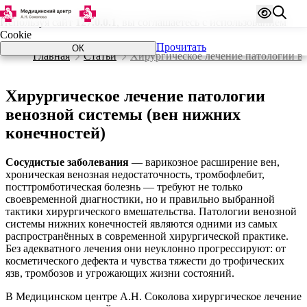
Используя сайт
127.0.0.1
, вы соглашаетесь с использованием
Cookie
Прочитать
ОК
Главная
Статьи
Хирургическое лечение патологии в
Хирургическое лечение
патологии
венозной системы
(вен нижних
конечностей)
Сосудистые заболевания
— варикозное расширение вен,
хроническая венозная недостаточность, тромбофлебит,
посттромботическая болезнь — требуют не только
своевременной диагностики, но и правильно выбранной
тактики хирургического вмешательства. Патологии венозной
системы нижних конечностей являются одними из самых
распространённых в современной хирургической практике.
Без адекватного лечения они неуклонно прогрессируют: от
косметического дефекта и чувства тяжести до трофических
язв, тромбозов и угрожающих жизни состояний.
В Медицинском центре А.Н. Соколова хирургическое лечение