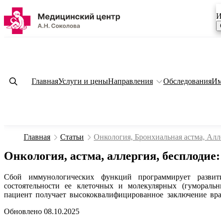
И
Главная
Услуги и цены
Направления
Обследования
Им
Главная
Статьи
Онкология, Бронхиальная астма, Алл
Онкология, астма, аллергия, бесплодие
Сбой иммунологических функций программирует развити
состоятельности ее клеточных и молекулярных (гумораль
пациент получает высококвалифицированное заключение вра
Обновлено 08.10.2025