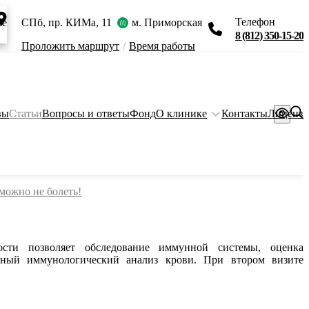
Телефон
ie
СПб, пр. КИМа, 11
м. Приморская
8 (812) 350-15-20
Проложить маршрут
/
Время работы
вы
Статьи
Вопросы и ответы
Фонд
О клинике
Контакты
Лиценз
можно не болеть!
ости позволяет обследование иммунной системы, оценка
ксный иммунологический анализ крови. При втором визите