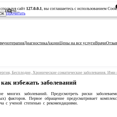
спользуя сайт
127.0.0.1
, вы соглашаетесь с использованием Cook
Прочитать
ОК
мунотерапия
Диагностика
Акции
Цены на все услуги
Врачи
Отзы
ергия, Бесплодие, Хронические соматические заболевания. Ими 
: как избежать заболеваний
е многих заболеваний. Предусмотреть риски заболеваем
ных) факторов. Первое обращение предусматривает компле
ча с ученой степенью с рекомендациями.