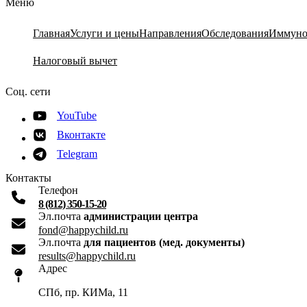
Меню
Главная
Услуги и цены
Направления
Обследования
Иммуно
Налоговый вычет
Соц. сети
YouTube
Вконтакте
Telegram
Контакты
Телефон
8 (812) 350-15-20
Эл.почта
администрации центра
fond@happychild.ru
Эл.почта
для пациентов (мед. документы)
results@happychild.ru
Адрес
СПб, пр. КИМа, 11