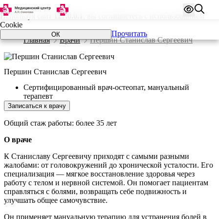
Используя сайт
127.0.0.1
, вы соглашаетесь с использованием
Cookie
Прочитать
ОК
Главная
Врачи
Першин Станислав Сергеевич
Першин Станислав Сергеевич
Сертифицированный врач-остеопат, мануальный
терапевт
Записаться к врачу
Общий стаж работы: более 35 лет
О враче
К Станиславу Сергеевичу приходят с самыми разными
жалобами: от головокружений до хронической усталости. Его
специализация — мягкое восстановление здоровья через
работу с телом и нервной системой. Он помогает пациентам
справляться с болями, возвращать себе подвижность и
улучшать общее самочувствие.
Он применяет мануальную терапию для устранения болей в