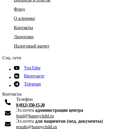
Фонд
О клинике
Контакты
Лицензии
Налоговый вычет
Соц. сети
YouTube
Вконтакте
Telegram
Контакты
Телефон
8 (812) 350-15-20
Эл.почта
администрации центра
fond@happychild.ru
Эл.почта
для пациентов (мед. документы)
results@happychild.ru