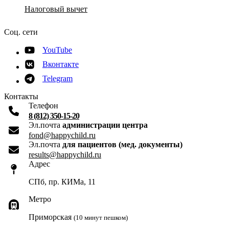
Налоговый вычет
Соц. сети
YouTube
Вконтакте
Telegram
Контакты
Телефон
8 (812) 350-15-20
Эл.почта
администрации центра
fond@happychild.ru
Эл.почта
для пациентов (мед. документы)
results@happychild.ru
Адрес
СПб, пр. КИМа, 11
Метро
Приморская
(10 минут пешком)