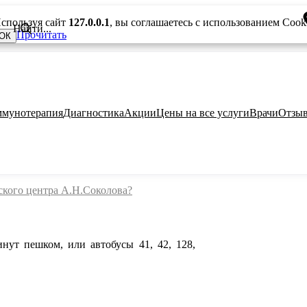
спользуя сайт
127.0.0.1
, вы соглашаетесь с использованием Cook
Прочитать
ОК
мунотерапия
Диагностика
Акции
Цены на все услуги
Врачи
Отзы
ского центра А.Н.Соколова?
минут пешком, или автобусы 41, 42, 128,