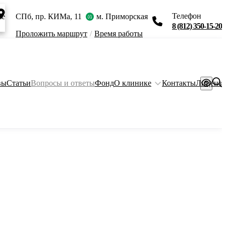
Телефон
ie
СПб, пр. КИМа, 11
м. Приморская
8 (812) 350-15-20
Проложить маршрут
/
Время работы
вы
Статьи
Вопросы и ответы
Фонд
О клинике
Контакты
Лиценз