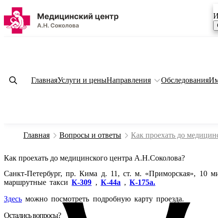
И
Главная
Услуги и цены
Направления
Обследования
Им
Главная
Вопросы и ответы
Как проехать до медицин
Как проехать до медицинского центра А.Н.Соколова?
Санкт-Петербург, пр. Кима д. 11, ст. м. «Приморская», 10 
маршрутные такси
К-309
,
К-44а
,
К-175а.
Здесь
можно посмотреть подробную карту проезда.
Остались вопросы?