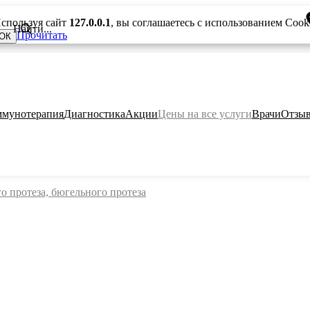
спользуя сайт
127.0.0.1
, вы соглашаетесь с использованием Cook
Прочитать
ОК
мунотерапия
Диагностика
Акции
Цены на все услуги
Врачи
Отзы
о протеза, бюгельного протеза