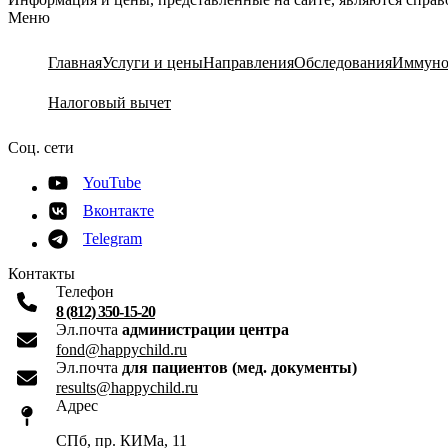
Меню
Главная
Услуги и цены
Направления
Обследования
Иммуно
Налоговый вычет
Соц. сети
YouTube
Вконтакте
Telegram
Контакты
Телефон
8 (812) 350-15-20
Эл.почта
администрации центра
fond@happychild.ru
Эл.почта
для пациентов (мед. документы)
results@happychild.ru
Адрес
СПб, пр. КИМа, 11