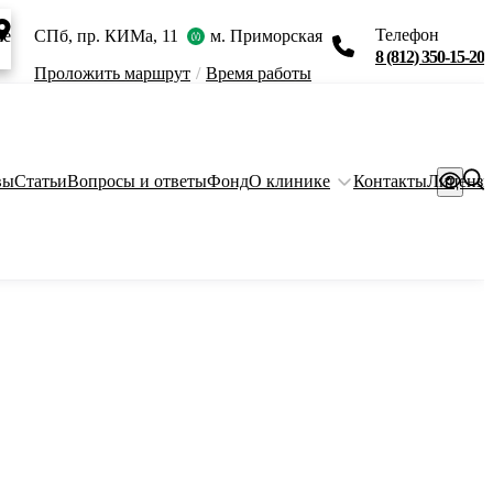
Телефон
ie
СПб, пр. КИМа, 11
м. Приморская
8 (812) 350-15-20
Проложить маршрут
/
Время работы
вы
Статьи
Вопросы и ответы
Фонд
О клинике
Контакты
Лиценз