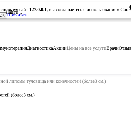
спользуя сайт
127.0.0.1
, вы соглашаетесь с использованием Cook
Прочитать
ОК
мунотерапия
Диагностика
Акции
Цены на все услуги
Врачи
Отзы
ной липомы туловища или конечностей (более3 см.)
тей (более3 см.)