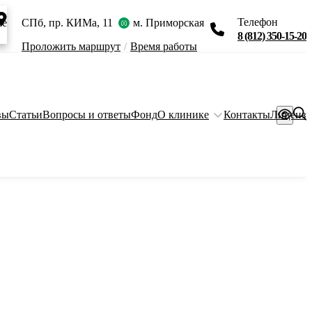
Телефон
ie
СПб, пр. КИМа, 11
м. Приморская
8 (812) 350-15-20
Проложить маршрут
/
Время работы
вы
Статьи
Вопросы и ответы
Фонд
О клинике
Контакты
Лиценз