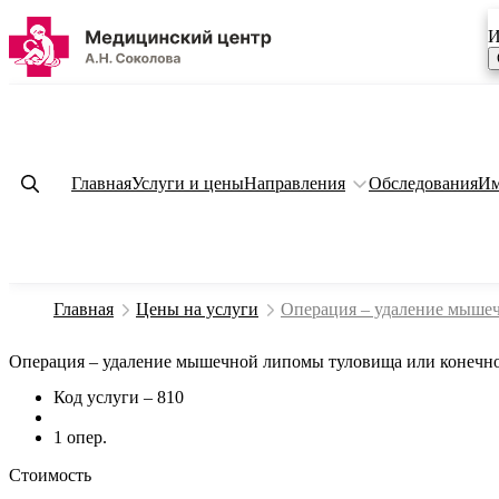
И
Главная
Услуги и цены
Направления
Обследования
Им
Главная
Цены на услуги
Операция – удаление мышеч
Операция – удаление мышечной липомы туловища или конечнос
Код услуги – 810
1 опер.
Стоимость