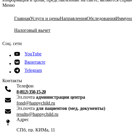
Меню
Главная
Услуги и цены
Направления
Обследования
Иммуно
Налоговый вычет
Соц. сети
YouTube
Вконтакте
Telegram
Контакты
Телефон
8 (812) 350-15-20
Эл.почта
администрации центра
fond@happychild.ru
Эл.почта
для пациентов (мед. документы)
results@happychild.ru
Адрес
СПб, пр. КИМа, 11