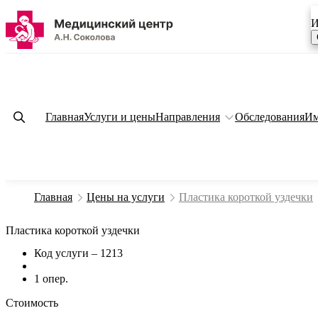
И
Главная
Услуги и цены
Направления
Обследования
Им
Главная
Цены на услуги
Пластика короткой уздечки
Пластика короткой уздечки
Код услуги – 1213
1 опер.
Стоимость