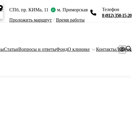
Телефон
ie
СПб, пр. КИМа, 11
м. Приморская
8 (812) 350-15-20
Проложить маршрут
/
Время работы
вы
Статьи
Вопросы и ответы
Фонд
О клинике
Контакты
Лиценз