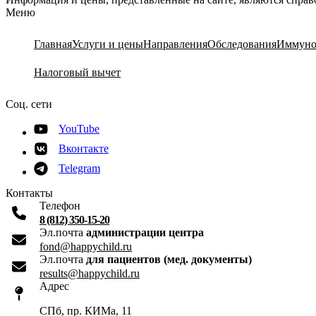
Меню
Главная
Услуги и цены
Направления
Обследования
Иммуно
Налоговый вычет
Соц. сети
YouTube
Вконтакте
Telegram
Контакты
Телефон
8 (812) 350-15-20
Эл.почта
администрации центра
fond@happychild.ru
Эл.почта
для пациентов (мед. документы)
results@happychild.ru
Адрес
СПб, пр. КИМа, 11