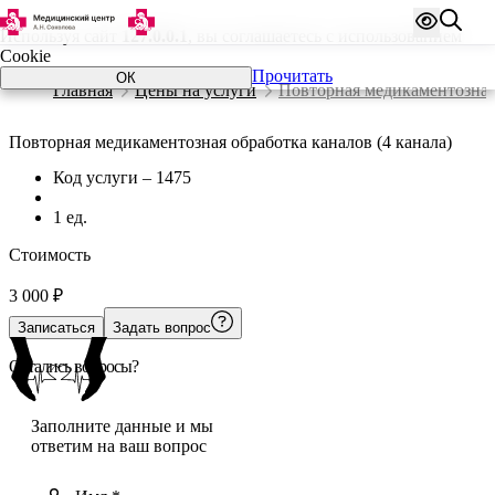
Используя сайт
127.0.0.1
, вы соглашаетесь с использованием
Cookie
Прочитать
ОК
Главная
Цены на услуги
Повторная медикаментозная 
Повторная медикаментозная обработка каналов (4 канала)
Код услуги – 1475
1 ед.
Стоимость
3 000
₽
Записаться
Задать вопрос
Остались вопросы?
Заполните данные и мы
ответим на ваш вопрос