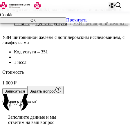
Используя сайт
127.0.0.1
, вы соглашаетесь с использованием
Cookie
Прочитать
ОК
Главная
Цены на услуги
УЗИ щитовидной железы с д
УЗИ щитовидной железы с допплеровским исследованием, с
лимфоузлами
Код услуги – 351
1 иссл.
Стоимость
1 000
₽
Записаться
Задать вопрос
Остались вопросы?
Заполните данные и мы
ответим на ваш вопрос