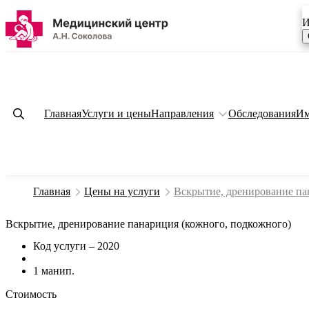
И
Главная
Услуги и цены
Направления
Обследования
Им
Главная
Цены на услуги
Вскрытие, дренирование па
Вскрытие, дренирование панариция (кожного, подкожного)
Код услуги – 2020
1 манип.
Стоимость