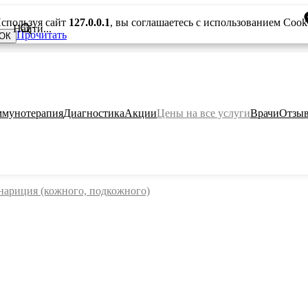
спользуя сайт
127.0.0.1
, вы соглашаетесь с использованием Cook
Прочитать
ОК
мунотерапия
Диагностика
Акции
Цены на все услуги
Врачи
Отзы
нариция (кожного, подкожного)