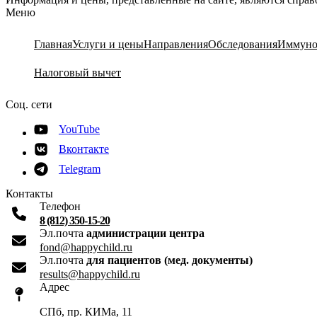
Меню
Главная
Услуги и цены
Направления
Обследования
Иммуно
Налоговый вычет
Соц. сети
YouTube
Вконтакте
Telegram
Контакты
Телефон
8 (812) 350-15-20
Эл.почта
администрации центра
fond@happychild.ru
Эл.почта
для пациентов (мед. документы)
results@happychild.ru
Адрес
СПб, пр. КИМа, 11