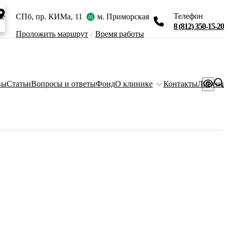
Телефон
ie
СПб, пр. КИМа, 11
м. Приморская
8 (812) 350-15-20
Проложить маршрут
/
Время работы
вы
Статьи
Вопросы и ответы
Фонд
О клинике
Контакты
Лиценз