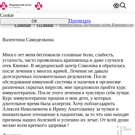
Используя сайт
127.0.0.1
, вы соглашаетесь с использованием
Cookie
Прочитать
ОК
Главная
Отзывы
Валентина Лечение отек Квинке ск
Валентина Самоделкина
Много лет меня беспокоили головные боли, слабость,
усталость, часто проявлялась крапивница и даже случался
отек Квинке. В медицинский центр Соколова я обратилась
после лечения у многих врачей. Лечение не давало
долгосрочных положительных результатов. После
обследования иммунной системы и наличия в организме
различных скрытых вирусов, мне предложили пройти курс
иммунотерапии. После этого лечения я чувствую себя лучше.
Курс иммунотерапии прошли и мои дети, у которых
длительное время была аллергия. Хочу поблагодарить
Алексея Николаевича и Ирину Анатольевну за чуткое и
внимательное отношение к пациентам, за то что они находят
причины наших болезней и успешно их лечат. От всей души
желаю всем крепкого здоровья !