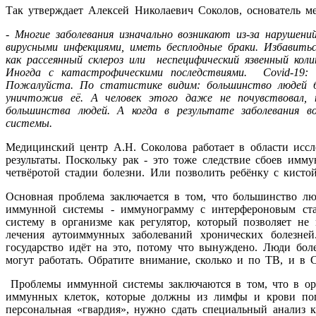
Так утверждает Алексей Николаевич Соколов, основатель 
- Многие заболевания изначально возникают из-за нарушен
вирусными инфекциями, иметь бесплодные браки. Избавитьс
как рассеянный склероз или неспецифический язвенный ко
Иногда с катастрофическими последствиями. Covid-19:
Пожалуйста. По статистике видим: большинство людей б
уничтожив её. А человек этого даже не почувствовал,
большинства людей. А когда в результате заболевания 
системы.
Медицинский центр А.Н. Соколова работает в области иссл
результаты. Поскольку рак - это тоже следствие сбоев имм
четвёротой стадии болезни. Или позволить ребёнку с кисто
Основная проблема заключается в том, что большинство лю
иммунной системы - иммунограмму с интерфероновым ста
систему в организме как регулятор, который позволяет не 
лечения аутоиммунных заболеваний хронических болезне
государство идёт на это, потому что вынуждено. Люди бол
могут работать. Обратите внимание, сколько и по ТВ, и в 
Проблемы иммунной системы заключаются в том, что в орг
иммунных клеток, которые должны из лимфы и крови попас
персональная «гвардия», нужно сдать специальный анализ 