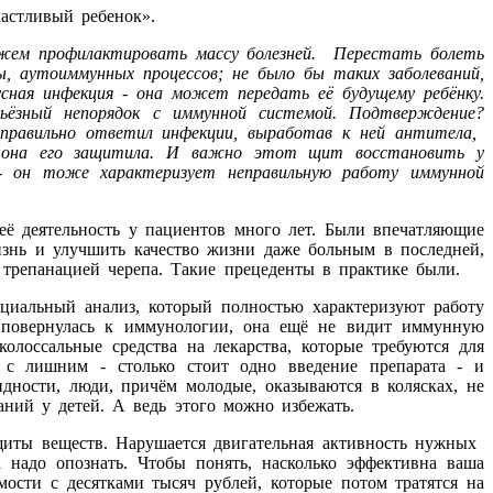
Счастливый ребенок».
жем профилактировать массу болезней. Перестать болеть
ы, аутоиммунных процессов; не было бы таких заболеваний,
сная инфекция - она может передать её будущему ребёнку.
ьёзный непорядок с иммунной системой. Подтверждение?
правильно ответил инфекции, выработав к ней антитела,
т, она его защитила. И важно этот щит восстановить у
 - он тоже характеризует неправильную работу иммунной
её деятельность у пациентов много лет. Были впечатляющие
жизнь и улучшить качество жизни даже больным в последней,
 трепанацией черепа. Такие прецеденты в практике были.
циальный анализ, который полностью характеризуют работу
 повернулась к иммунологии, она ещё не видит иммунную
колоссальные средства на лекарства, которые требуются для
 с лишним - столько стоит одно введение препарата - и
дности, люди, причём молодые, оказываются в колясках, не
аний у детей. А ведь этого можно избежать.
щиты веществ. Нарушается двигательная активность нужных
 надо опознать. Чтобы понять, насколько эффективна ваша
ости с десятками тысяч рублей, которые потом тратятся на