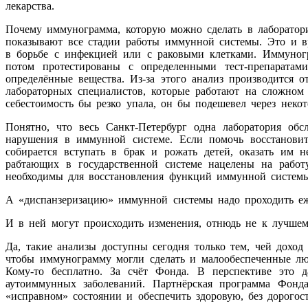
лекарства.
Почему иммунограмма, которую можно сделать в лаборатори
показывают все стадии работы иммунной системы. Это и в
в борьбе с инфекцией или с раковыми клетками. Иммуногр
потом протестированы с определенными тест-препарата
определённые вещества. Из-за этого анализ производится 
лабораторных специалистов, которые работают на сложном
себестоимость бы резко упала, он бы подешевел через нек
Понятно, что весь Санкт-Петербург одна лаборатория обс
нарушения в иммунной системе. Если помочь восстановит
собирается вступать в брак и рожать детей, оказать им 
рабтающих в государственной системе нацелены на работ
необходимы для восстановления функций иммунной системы.
А «диспанзеризацию» иммунной системы надо проходить еже
И в ней могут происходить изменения, отнюдь не к лучшем
Да, такие анализы доступны сегодня только тем, чей дох
чтобы иммунограмму могли сделать и малообеспеченные люд
Кому-то бесплатно. За счёт Фонда. В перспективе это 
аутоиммунных заболеваний. Партнёрская программа Фонд
«исправном» состоянии и обеспечить здоровую, без дорогост