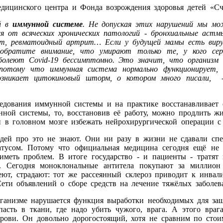
медицинского центра и Фонда возрождения здоровья детей «
ий в
иммунной системе
. Не допуская этих нарушений мы мо
я от всяческих хронических патологий - бронхиальные астм
лит, ревматоидный артрит… Если у будущей мамы есть виру
 обратите внимание, что умирают только те, у кого сер
олеют Covid-19 бессимптомно. Это значит, что организм 
 потому что иммунная система нормально функционируе
возникает цитокиновый шторм, о котором много писали,
едования иммунной системы и на практике восстанавливает 
унной системы, то, восстановив её работу, можно продлить 
й в головном мозге избежать нейрохирургической операции с
дей про это не знают. Они ни разу в жизни не сдавали спе
тусом. Потому что официальная медицина сегодня ещё не
иметь проблем. В итоге государство - и пациенты - тратят 
й. Сегодня моноклональные антитела покупают за миллион
еют, страдают: тот же рассеянный склероз приводит к инвали
Сети объявлений о сборе средств на лечение тяжёлых заболев
анизме нарушается функция выработки необходимых для за
ть в ткани, где надо убить чужого, врага. А этого врага
крови. Он довольно дорогостоящий, хотя не сравним по стоим