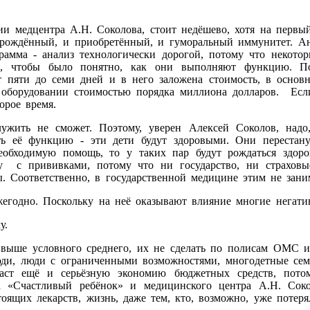
и медцентра А.Н. Соколова, стоит недёшево, хотя на первый
рождённый, и приобретённый, и гуморальный иммунитет. Ана
амма - анализ технологически дорогой, потому что некото
ми, чтобы было понятно, как они выполняют функцию. П
от пяти до семи дней и в него заложена стоимость, в основн
 оборудовании стоимостью порядка миллиона долларов. Есл
оторое время.
лужить не сможет. Поэтому, уверен Алексей Соколов, надо
ь её функцию - эти дети будут здоровыми. Они перестану
необходимую помощь, то у таких пар будут рождаться здор
у с прививками, потому что ни государство, ни страхов
 Соответственно, в государственной медицине этим не зани
годно. Поскольку на неё оказывают влияние многие негатив
у.
од выше условного среднего, их не сделать по полисам ОМС
и, люди с ограниченными возможностями, многодетные семьи
даст ещё и серьёзную экономию бюджетных средств, пото
а «Счастливый ребёнок» и медицинского центра А.Н. Сок
оящих лекарств, жизнь, даже тем, кто, возможно, уже потеря