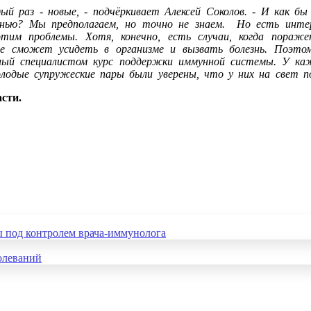
дый раз - новые, - подчёркивает Алексей Соколов. - И как 
нью? Мы предполагаем, но точно не знаем. Но есть инте
этим проблемы. Хотя, конечно, есть случаи, когда пораж
не сможет усидеть в организме и вызвать болезнь. Поэтом
ный специалистом курс поддержки иммунной системы. У каж
олодые супружеские пары были уверены, что у них на свет 
сти.
 под контролем врача-иммунолога
олеваний