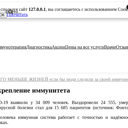
спользуя сайт
127.0.0.1
, вы соглашаетесь с использованием Cook
Прочитать
ОК
мунотерапия
Диагностика
Акции
Цены на все услуги
Врачи
Отзы
ЕНЬШЕ ЖИЗНЕЙ если бы люди следили за своей иммунно
укрепление иммунитета
-19 выявили у 34 009 человек. Выздоровели 24 555, умер
ирусной болезни стал для 15 685 пациентов (источник: Фонта
ловека иммунная система работает с точностью и надёжно
ках.