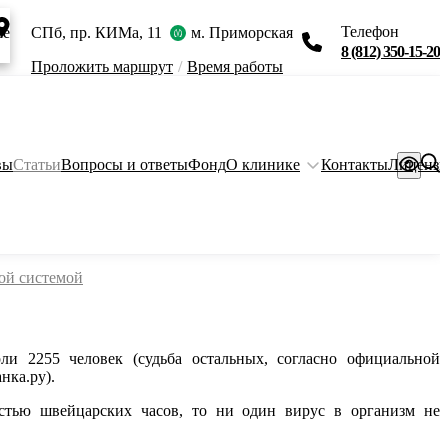
Телефон
ie
СПб, пр. КИМа, 11
м. Приморская
8 (812) 350-15-20
Проложить маршрут
/
Время работы
вы
Статьи
Вопросы и ответы
Фонд
О клинике
Контакты
Лиценз
й системой
ли 2255 человек (судьба остальных, согласно официальной
нка.ру).
стью швейцарских часов, то ни один вирус в организм не