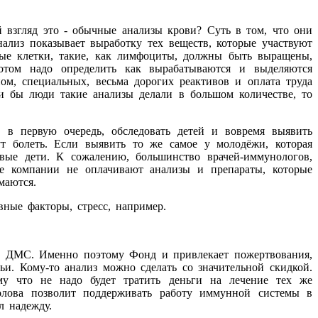
 взгляд это - обычные анализы крови? Суть в том, что они
лиз показывает выработку тех веществ, которые участвуют
рые клетки, такие, как лимфоциты, должны быть выращены,
отом надо определить как вырабатываются и выделяются
ом, специальных, весьма дорогих реактивов и оплата труда
и бы люди такие анализы делали в большом количестве, то
, в первую очередь, обследовать детей и вовремя выявить
т болеть. Если выявить то же самое у молодёжи, которая
овые дети. К сожалению, большинство врачей-иммунологов,
ые компании не оплачивают анализы и препараты, которые
маются.
ные факторы, стресс, например.
 и ДМС. Именно поэтому Фонд и привлекает пожертвования,
. Кому-то анализ можно сделать со значительной скидкой.
му что не надо будет тратить деньги на лечение тех же
олова позволит поддерживать работу иммунной системы в
л надежду.