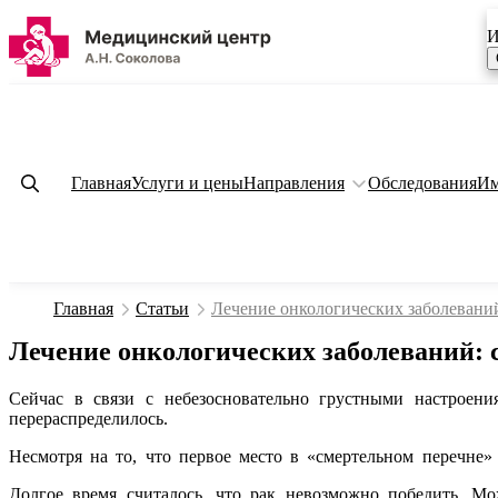
И
Главная
Услуги и цены
Направления
Обследования
Им
Главная
Статьи
Лечение онкологических заболевани
Лечение онкологических заболеваний: 
Сейчас в связи с небезосновательно грустными настроени
перераспределилось.
Несмотря на то, что первое место в «смертельном перечне» 
Долгое время считалось, что рак невозможно победить. Мо