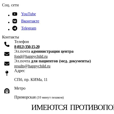
Соц. сети
YouTube
Вконтакте
Telegram
Контакты
Телефон
8 (812) 350-15-20
Эл.почта
администрации центра
fond@happychild.ru
Эл.почта
для пациентов (мед. документы)
results@happychild.ru
Адрес
СПб, пр. КИМа, 11
Метро
Приморская
(10 минут пешком)
ИМЕЮТСЯ ПРОТИВОПОК