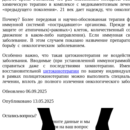
химическую терапию в комплексе с медикаментозным лечени
«предыдущего поколения». 21 век дает надежду, что онколо
Почему? Более передовая и научно-обоснованная терапия ф
иммунной системой «пострадавшего» организма. Прежде в
защите от атипичных(«раковых») клеток, количественный с
движение в каком-либо направлении). Если иммунная си
заболевание. В этом случаем показано назвачение препара
борьбу с онкологическим заболеванием.
Особенно важно, что такая цитокинотерапия не воздейст
заболевания. Вводимые (при установленной иммунограммо
справиться даже с последствиями химиотерапии. Им
восстановительной
цитокинотерапии
по вашему индивидуаль
в рамках полицитокинотерапии можно выполнить специальн
лечении, вплоть до полного излечения онкологического забо
Обновлено 06.09.2025
Опубликовано 13.05.2025
Остались вопросы?
Заполните данные и мы
ответим на ваш вопрос