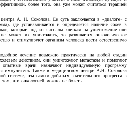
ффективной, более того, она уже может считаться терапией
ентра А. Н. Соколова. Ее суть заключается в «диалоге» с
ма), где устанавливается и определяется наличие сбоев в
елков, которые подают сигналы клеткам на уничтожение или
не может их уничтожить, то развивается онкологическое
остью и стимулируют организм человека вести естественную
 подобное лечение возможно практически на любой стадии
холевым действием, они уничтожают метастазы и помогают
 опытные врачи назначают индивидуальную программу
я иммунитета. Также в медицинском центре А.Н. Соколова
й системе, тем самым добиться значительного прогресса в
о том, что онкологией можно не болеть.