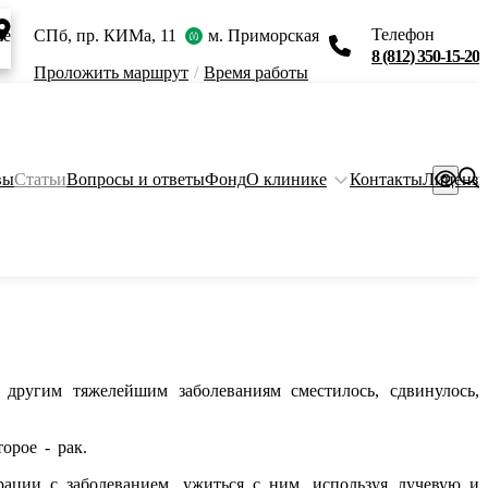
Телефон
ie
СПб, пр. КИМа, 11
м. Приморская
8 (812) 350-15-20
Проложить маршрут
/
Время работы
вы
Статьи
Вопросы и ответы
Фонд
О клинике
Контакты
Лиценз
 другим тяжелейшим заболеваниям сместилось, сдвинулось,
орое - рак.
рации с заболеванием, ужиться с ним, используя лучевую и