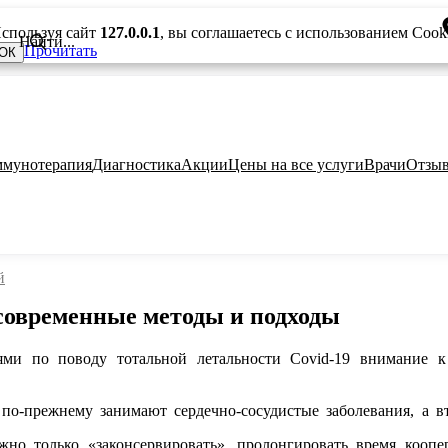
спользуя сайт
127.0.0.1
, вы соглашаетесь с использованием Cook
Прочитать
ОК
мунотерапия
Диагностика
Акции
Цены на все услуги
Врачи
Отзы
й
современные методы и подходы
ями по поводу тотальной летальности Covid-19 внимание к
по-прежнему занимают сердечно-сосудистые заболевания, а вт
жно только «законсервировать», пролонгировать время коопе