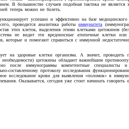
ем. В большинстве случаев подобная тактика не является э
гией теперь можно не болеть.
ункционирует успешно и эффективно на базе медицинского ц
сего, проводится аналитика работы
иммунитета
(иммунограм
остав этих клеток, выделения этими клетками цитокинов (б
стема не видит эти вредоносные атипичные клетки или 
тов, которые и помогают справиться с иммунной недостаточн
вует на здоровые клетки организма. А значит, проводить
й необходимости) цитокины обладают важнейшим противоопу
енно после иммунограммы компетентные специалисты и
но-составленному протоколу исследования функционировани
ое исследование крови для выявления «поломок» в иммунно
левания. Оказывается, сегодня уже стоит начинать говорить 